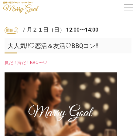
tog
nav
７月２１日（日） 12:00〜14:00
開催日
大人気‼︎♡恋活＆友活♡BBQコン‼︎
夏だ！海だ！BBQ〜♡