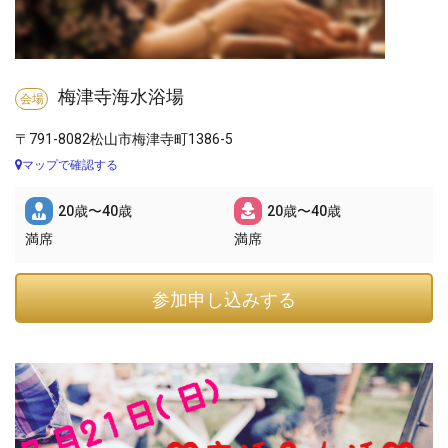
梅津寺海水浴場
会場
〒791-8082松山市梅津寺町1386-5
マップで確認する
20歳〜40歳
20歳〜40歳
満席
満席
参加申し込みする